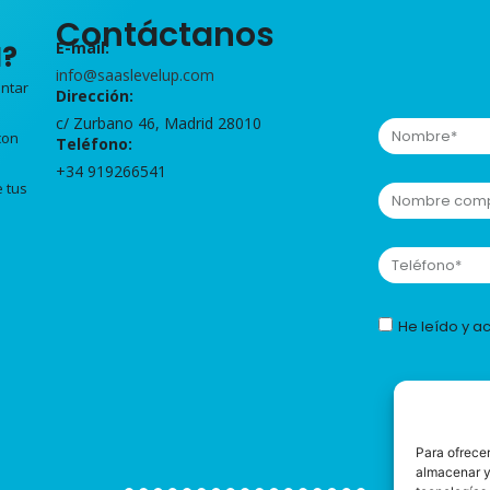
Contáctanos
E-mail:
l?
info@saaslevelup.com
entar
Dirección
:
c/ Zurbano 46, Madrid 28010
con
Teléfono
:
+34 919266541
e tus
He leído y a
Para ofrecer
almacenar y/